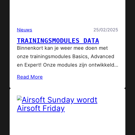
Nieuws
25/02/2025
TRAININGSMODULES DATA
Binnenkort kan je weer mee doen met
onze trainingsmodules Basics, Advanced
en Expert! Onze modules zijn ontwikkeld
om beginnend en gevorderde airsofters
Read More
meer op niveau te brengen op het gebied
van vaardigheden, veiligheid en tactiek.
Je volgt onze trainingsmodules met een
kleine groep in een ochtend of avond
deel. Bekijk onze agenda voor de
actuele…